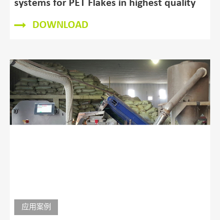
systems for PET Flakes in highest quality
DOWNLOAD
应用案例