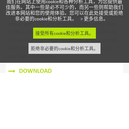
outgoing goods was therefore required to
我们在网站上使用cookie和各种分析工具，为您提供最
佳服务。其中一些是必不可少的，而另一些则帮助我们
meet the quality standards.
改进本网站和您的使用体验。您可以在此处接受或拒绝
非必要的cookie和分析工具。 >
更多信息。
DOWNLOAD
接受所有cookie和分析工具。
拒绝非必要的cookie和分析工具。
应用案例
Safe bread and rolls from the Austrian
Waldviertel
The Backwelt Pilz produces pre-baked and
pre-cooked deep-frozen baked goods, for the
food retail trade, petrol station shops and
system gastronomy. In order to ensure that
bread and rolls are absolutely free of foreign