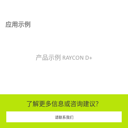
带“
忽略金属夹
”功能，可以遮掩金属夹，
防止误剔除和产品丢失
审验功能（
AuditCheck
）
积极协助操作员
进行过程监控
，减少生产线 手工记录的工
作量
应用示例
产品示例 RAYCON D+