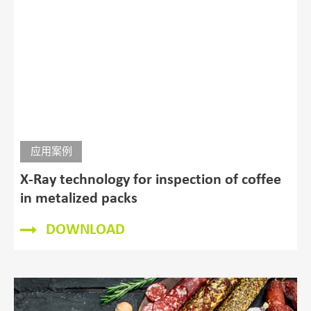
应用案例
X-ray system inspects tuna fillets
DOWNLOAD