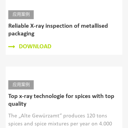
应用案例
X-ray inspection system helps to
accomplish SQF certification
DOWNLOAD
应用案例
Reliable X-ray inspection of metallised