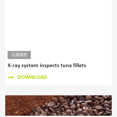
应用案例
Nutradried Creations uses Sesotec X-ray
Inspection System for Food
DOWNLOAD