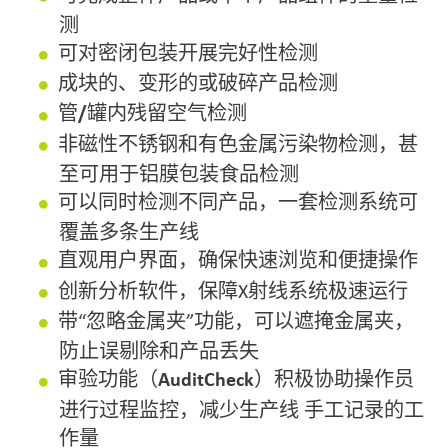
符合
BRC
、
IFS
和
HACCP
等食品行业通用标
准
提供符合
德国
X
-
射线法规
（
Röntgenverordnung−RöV
）的出色辐射
防护
可完成整件产品或单个产品组件的
重量检
测
可对密闭包装开展
完好性检测
成块的、变形的或破碎产品
检测
管
/
罐内残留空气
检测
非磁性不锈钢和有色金属污染物
检测，甚
至可用于铝膜包装食品检测
可以
同时检测不同产品
，一套检测系统可
覆盖多条生产线
直观用户界面，
确保快速浏览和便捷操作
创新分析软件，保障X射线系统
极速运行